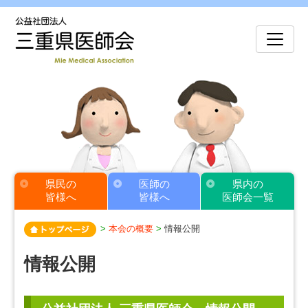
県民の
医師の
県内の
皆様へ
皆様へ
医師会一覧
>
本会の概要
>
情報公開
情報公開