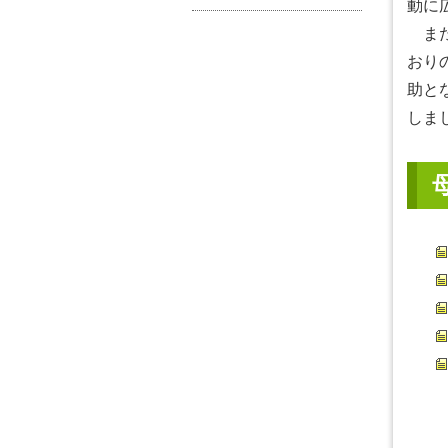
動に
また
おり
助と
しま